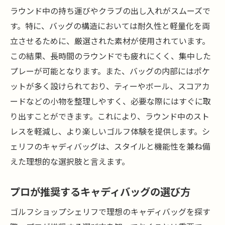
初心者におすすめのキャディバッグ
ラウンド中の持ち運びやクラブの出し入れがスムーズで
上級者向けの特化機能とは
す。特に、バッグの構造においては耐久性と軽量化を両
立させるために、厳選された素材が使用されています。
ゴルフライフを豊かにするバッグの選び方
この結果、長時間のラウンドでも疲れにくく、集中した
長時間使用を考慮したバッグ選び
プレーが可能となります。また、バッグの内部にはポケ
旅行に最適なキャディバッグの特徴
ットが多く設けられており、ティーやボール、スコアカ
ゴルフライフスタイルに合うデザイン選び
ードなどの小物を整理しやすく、必要な際にはすぐに取
スタイルアップを叶えるゴルフショップシェリ
り出すことができます。これにより、ラウンド中のスト
フのキャディバッグ選び
レスを軽減し、より楽しいゴルフ体験を提供します。シ
ファッション性重視のキャディバッグ選び
ェリフのキャディバッグは、スタイルと機能性を兼ね備
シンプルで洗練されたデザインの魅力
えた理想的な選択肢と言えます。
クラシックスタイルのおすすめバッグ
プロが推奨するキャディバッグの選び方
トレンドを取り入れたキャディバッグ
カラーコーディネートのポイント
ゴルフショップシェリフで理想のキャディバッグを探す