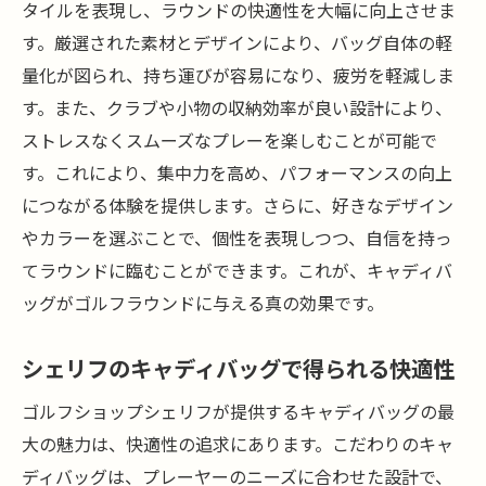
タイルを表現し、ラウンドの快適性を大幅に向上させま
予算内での最適な選択方法
す。厳選された素材とデザインにより、バッグ自体の軽
耐久性を確認するチェックポイント
量化が図られ、持ち運びが容易になり、疲労を軽減しま
ブランド別の特徴と選び方
す。また、クラブや小物の収納効率が良い設計により、
ストレスなくスムーズなプレーを楽しむことが可能で
ゴルフショップシェリフの厳選キャディバッグ
す。これにより、集中力を高め、パフォーマンスの向上
でスタイルと機能を手に入れる
につながる体験を提供します。さらに、好きなデザイン
シェリフがおすすめする最新モデル
やカラーを選ぶことで、個性を表現しつつ、自信を持っ
スタイルを引き立てるデザインの魅力
てラウンドに臨むことができます。これが、キャディバ
機能性を融合したシェリフのバッグ
ッグがゴルフラウンドに与える真の効果です。
購入者が満足する理由とは
ゴルフショップシェリフのサービス特典
シェリフのキャディバッグで得られる快適性
シェリフ限定モデルの魅力
ゴルフショップシェリフが提供するキャディバッグの最
憧れのゴルフライフを実現するためのキャディ
大の魅力は、快適性の追求にあります。こだわりのキャ
バッグ選びのヒント
ディバッグは、プレーヤーのニーズに合わせた設計で、