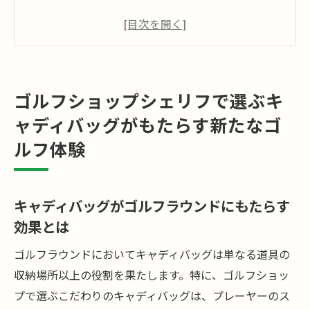
す効果とは
シェリフのキャディバッグで得られる快適
性
プロが推奨するキャディバッグの選び方
ゴルフショップシェリフで選ぶキ
シェリフのユーザー体験談とその影響
ャディバッグがもたらす新たなゴ
個性を表現するキャディバッグの選び方
ルフ体験
キャディバッグがゴルフに与える心理的効
果
理想のキャディバッグを見つけるために知って
キャディバッグがゴルフラウンドにもたらす
おくべきポイントとコツ
効果とは
素材とデザインの選び方
ゴルフラウンドにおいてキャディバッグは単なる道具の
機能性を考慮した選択のコツ
収納場所以上の役割を果たします。特に、ゴルフショッ
自分のプレースタイルに合わせたバッグ選
プで選ぶこだわりのキャディバッグは、プレーヤーのス
び