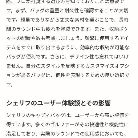
際、プロが推奨する選び方を知っておくことは重要で
アクセサリーとの相性を考慮した選び方
す。まず、バッグの重量と耐久性を確認することが大切
ゴルフプレーを快適にするキャディバッグ選び
です。軽量でありながら丈夫な素材を選ぶことで、長時
の極意とは
間のラウンド中も疲れを軽減できます。また、収納ポケ
軽量で持ち運びやすいバッグの選び方
ットの配置や数も考慮しましょう。頻繁に使用するアイ
収納力を考慮したバッグの特徴
テムをすぐに取り出せるように、効率的な収納が可能な
防水機能の重要性と選び方
バッグが便利です。さらに、デザイン性も忘れてはいけ
ラウンド中の使いやすさを重視する選択
ません。自分のスタイルを反映するカスタマイズオプシ
通気性に優れた素材選び
ョンがあるバッグは、個性を表現するための良い選択で
す。
耐久性とメンテナンスのしやすさ
ゴルフショップシェリフが提案するキャディバ
シェリフのユーザー体験談とその影響
ッグで差をつけるゴルフスタイル
差をつけるためのデザイン選択のポイント
シェリフのキャディバッグは、ユーザーから高い評価を
得ています。多くのゴルファーがその快適性と機能性に
ゴルフ仲間に羨まれるバッグ選び
満足しており、実際のラウンドでの使用感においても、
シェリフ独自のスタイル提案