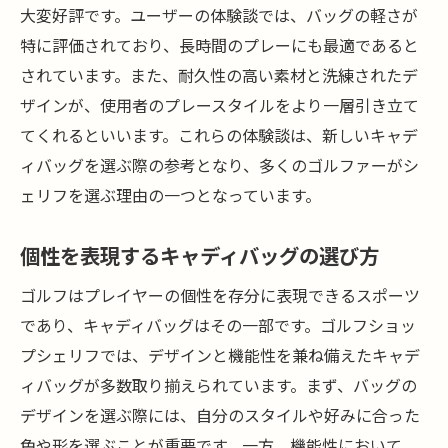
大変好評です。ユーザーの体験談では、バッグの軽さが
特別仕様モデルの魅力
特に評価されており、長時間のプレーにも最適であると
ゴルフ場に映えるバッグの特徴
されています。また、耐久性の高い素材と洗練されたデ
コーディネートでワンランク上のスタイル
ザインが、使用者のプレースタイルをより一層引き立て
新しいキャディバッグであなたのゴルフライフ
てくれるといいます。これらの体験談は、新しいキャデ
を豊かにする秘訣
ィバッグを選ぶ際の参考となり、多くのゴルファーがシ
新しいバッグが与えるモチベーションの変
ェリフを選ぶ理由の一つとなっています。
化
個性を表現するキャディバッグの選び方
ゴルフプレーの効率を高めるバッグ選び
バッグが日常生活にもたらす影響
ゴルフはプレイヤーの個性を存分に表現できるスポーツ
購入者の声から学ぶ成功事例
であり、キャディバッグはその一部です。ゴルフショッ
プシェリフでは、デザインと機能性を兼ね備えたキャデ
自己表現としてのバッグ選び
ィバッグが多数取り揃えられています。まず、バッグの
シェリフが推奨するライフスタイル
デザインを選ぶ際には、自分のスタイルや好みに合った
色や形を選ぶことが重要です。一方、機能性において