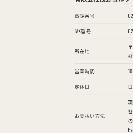
電話番号
02
FAX番号
02
〒3
所在地
群
営業時間
1
定休日
各
お支払い方法
の
Pa