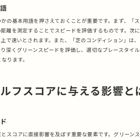
ゴルフ場ごとに異なるグリーンスピードの特性を理解す
用語
地域ごとのグリーンスピードの特徴
つかの基本用語を押さえておくことが重要です。まず、「
季節によるグリーンスピードの変動
の距離を測定することでスピードを評価するものです。次
グリーンの芝の種類とその影響
以上で速いとされます。また、「芝のコンディション」は
より深くグリーンスピードを評価し、適切なプレースタイル
特定のゴルフ場でのプレー体験を最大化する方法
となります。
環境がゴルフ場のグリーンスピードに与える影響
常連ゴルファーから学ぶ特性の違い
次のラウンドで役立つ！グリーンスピードの知識活用法
ゴルフスコアに与える影響と
事前準備としてのグリーンスピードチェック
ラウンド中のグリーンスピード適応法
グリーンスピードに合わせたメンタルストラテジー
ード
グリーンスピードの知識を活かした練習方法
質とスコアに直接影響を及ぼす重要な要素です。グリーン
知識を活用してプレーを向上させる