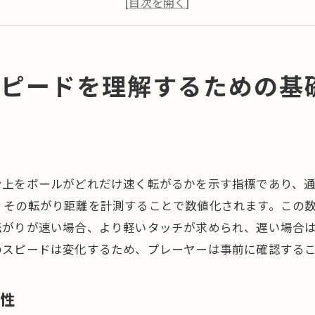
日本における標準的なグリーンスピード
グリーンスピードと天候の関係
グリーンスピードを知るための基本用語
スピードを理解するための基
グリーンスピードがゴルフスコアに与える影響とは
スコア改善に寄与するグリーンスピード
グリーンスピードがプレースタイルに与える影響
プロとアマチュアの視点から見るグリーンスピード
ン上をボールがどれだけ速く転がるかを示す指標であり、
異なるグリーンスピードでの戦略
、その転がり距離を計測することで数値化されます。この
心理的影響を考慮したグリーンスピード
転がりが速い場合、より軽いタッチが求められ、遅い場合
グリーンスピードがスコアに及ぼす具体的な影響
のスピードは変化するため、プレーヤーは事前に確認する
ゴルフ場でのグリーンスピードの測定方法に迫る
スティンプメーターの使い方
要性