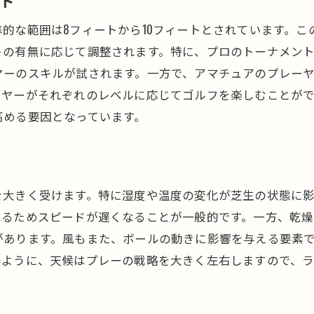
ード
初めてのグリーンスピード体験
的な範囲は8フィートから10フィートとされています。こ
初心者におすすめの練習方法
トの有無に応じて調整されます。特に、プロのトーナメン
グリーンスピードの基礎知識を深める
ヤーのスキルが試されます。一方で、アマチュアのプレー
初心者が陥りやすいミスとその回避法
ーヤーがそれぞれのレベルに応じてゴルフを楽しむことが
初心者が理解すべきグリーンスピードの影響
高める要因となっています。
自信を持ってプレーするためのヒント
プロが教えるグリーンスピードを活かしたプレーテクニ
プロのグリーンスピードの読み方
を大きく受けます。特に湿度や温度の変化が芝生の状態に
グリーンスピードに応じたパッティング技術
いるためスピードが遅くなることが一般的です。一方、乾
プロの切り替え術
があります。風もまた、ボールの動きに影響を与える要素
グリーンスピードを最大限に活かすための心得
のように、天候はプレーの戦略を大きく左右しますので、
プロが使用する特別なテクニック
プロのアドバイスで向上するスコア