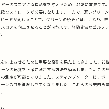
実際のグリーンスピード測定手順
ーヤーのスコアに直接影響を与えるため、非常に重要です
測定時に注意すべきポイント
正確なストロークが必要になります。一方で、遅いグリー
グリーンのコンディションが測定に与える影響
スピードが変わることで、グリーンの読みが難しくなり、経
にスコアを向上させることが可能です。経験豊富なゴルフ
異なる測定方法の比較
す。
正確な測定のためのヒント
ラウンド中の戦略を変えるグリーンスピードの秘密
グリーンスピードを基にしたパッティング戦略
クラブ選択とグリーンスピードの関係
を向上させるために重要な役割を果たしてきました。20
リーンの速度を正確に測定する方法を模索しました。この
プレー前の情報収集の重要性
ドの測定が可能となりました。スティンプメーターは、ボ
グリーンスピードに応じたスイング調整
リーンの質を管理しやすくなりました。これらの歴史的背
柔軟な戦略の立て方
す。
プロの戦略から学ぶグリーンスピード活用法
初心者が知っておくべきゴルフ場のグリーンスピード