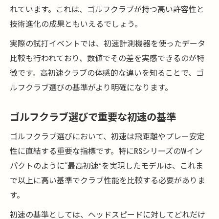
高初速ゴルフクラブがスコアに与える影響
れています。これは、ゴルフクラブが持つ高い許容性と
ゴルフクラブの初速体験が人気の要因に
技術進化の成果ともいえるでしょう。
初速性能がゴルファーの満足度を高める理
実際の試打イベントでは、初速計測機器を使ったデータ
由
比較も行われており、数値でその差を実感できるのが特
ゴルフクラブが選ばれる決め手になる初速
徴です。高初速クラブの体感的な違いを知ることで、ゴ
性能
ルフクラブ選びの基準がより明確になります。
自分に合うゴルフクラブ選びの新基準を考察
ゴルフクラブ選びで重視したい初速性能の
ゴルフクラブ選びで重要な初速の基準
視点
ゴルフクラブ選びにおいて、初速は飛距離やプレー安定
最新ゴルフクラブで広がる選択肢と新基準
性に直結する重要な指標です。特にRSシリーズのWイン
ゴルフクラブの初速データを比較するポイ
パクトのように“最高初速”を実現したモデルは、これま
ント
で以上に高い基準でクラブ性能を比較する必要がありま
自分に最適なゴルフクラブ探しのコツを紹
す。
介
初速の基準としては、ヘッドスピードに対してどれだけ