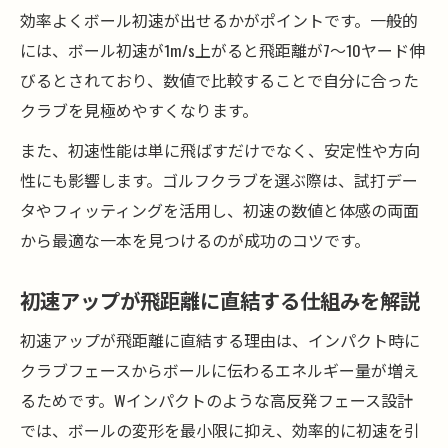
初速性能を基準としたゴルフクラブ選定法
効率よくボール初速が出せるかがポイントです。一般的
には、ボール初速が1m/s上がると飛距離が7～10ヤード伸
びるとされており、数値で比較することで自分に合った
クラブを見極めやすくなります。
また、初速性能は単に飛ばすだけでなく、安定性や方向
性にも影響します。ゴルフクラブを選ぶ際は、試打デー
タやフィッティングを活用し、初速の数値と体感の両面
から最適な一本を見つけるのが成功のコツです。
初速アップが飛距離に直結する仕組みを解説
初速アップが飛距離に直結する理由は、インパクト時に
クラブフェースからボールに伝わるエネルギー量が増え
るためです。Wインパクトのような高反発フェース設計
では、ボールの変形を最小限に抑え、効率的に初速を引