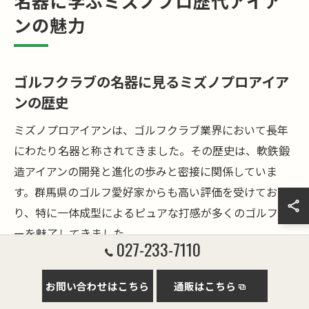
名器に学ぶミズノプロ歴代アイア
ンの魅力
ゴルフクラブの名器に見るミズノプロアイア
ンの歴史
ミズノプロアイアンは、ゴルフクラブ業界において長年
にわたり名器と称されてきました。その歴史は、軟鉄鍛
造アイアンの開発と進化の歩みと密接に関係していま
す。群馬県のゴルフ愛好家からも高い評価を受けてお
り、特に一体成型によるピュアな打感が多くのゴルファ
ーを魅了してきました。
027-233-7110
ミズノプロアイアンの特徴として、S20CやS25Cといった
高品質な軟鉄素材を使用し、グレインフローフォージド
お問い合わせはこちら
通販はこちら
製法による精密な鍛造技術を採用しています。そのた