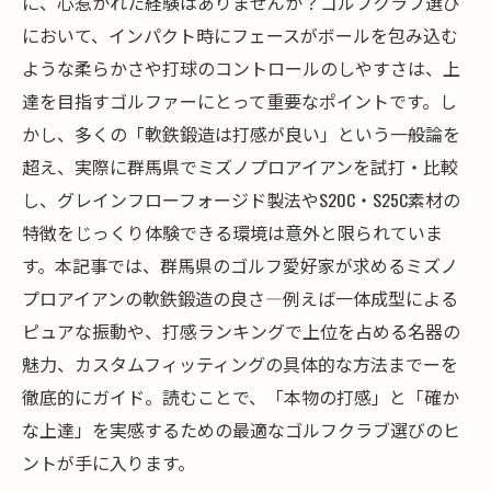
に、心惹かれた経験はありませんか？ゴルフクラブ選び
において、インパクト時にフェースがボールを包み込む
ような柔らかさや打球のコントロールのしやすさは、上
達を目指すゴルファーにとって重要なポイントです。し
かし、多くの「軟鉄鍛造は打感が良い」という一般論を
超え、実際に群馬県でミズノプロアイアンを試打・比較
し、グレインフローフォージド製法やS20C・S25C素材の
特徴をじっくり体験できる環境は意外と限られていま
す。本記事では、群馬県のゴルフ愛好家が求めるミズノ
プロアイアンの軟鉄鍛造の良さ―例えば一体成型による
ピュアな振動や、打感ランキングで上位を占める名器の
魅力、カスタムフィッティングの具体的な方法までーを
徹底的にガイド。読むことで、「本物の打感」と「確か
な上達」を実感するための最適なゴルフクラブ選びのヒ
ントが手に入ります。