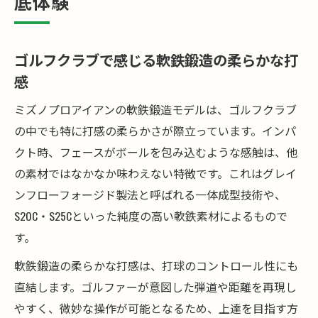
底体験
る影響
軟鉄鍛造アイアンの打感ランキングをゴル
フクラブで検証
ゴルフクラブで感じる軟鉄鍛造の柔らかな打
ミズノプロアイアンが放つ操作性の真価とは
感
ゴルフクラブとしてのミズノプロアイアン
ミズノプロアイアンの軟鉄鍛造モデルは、ゴルフクラブ
操作性の特長
の中でも特に打感の柔らかさが際立っています。インパ
ミズノプロアイアン軟鉄鍛造が生む自在な
クト時、フェースがボールを包み込むような感触は、他
操作性を検証
の素材ではなかなか味わえない特徴です。これはグレイ
上級者が選ぶゴルフクラブ操作性の決め手
ンフローフォージド製法と呼ばれる一体成型技術や、
とは
S20C・S25Cといった純度の高い軟鉄素材によるもので
ミズノプロアイアンの打感と操作性はなぜ
す。
両立するか
軟鉄鍛造の柔らかな打感は、打球のコントロール性にも
ゴルフクラブ操作性比較で見えるミズノプ
直結します。ゴルファーが意図した弾道や距離を再現し
ロの魅力
やすく、微妙な操作が可能となるため、上達を目指す方