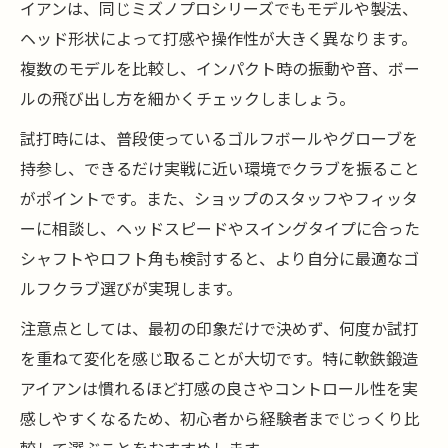
イアンは、同じミズノプロシリーズでもモデルや製法、
打感と操作性がゴルフ上達に欠かせないワ
ヘッド形状によって打感や操作性が大きく異なります。
ケ
複数のモデルを比較し、インパクト時の振動や音、ボー
ミズノプロアイアン軟鉄鍛造で技術向上で
ルの飛び出し方を細かくチェックしましょう。
きる仕組み
ゴルフクラブ選びで重視される軟鉄鍛造の
試打時には、普段使っているゴルフボールやグローブを
理由を解説
持参し、できるだけ実戦に近い環境でクラブを振ること
がポイントです。また、ショップのスタッフやフィッタ
軟鉄鍛造クラブの違いが生む上達効果を体
ーに相談し、ヘッドスピードやスイングタイプに合った
感しよう
シャフトやロフト角も検討すると、より自分に最適なゴ
名器に学ぶミズノプロ歴代アイアンの魅力
ルフクラブ選びが実現します。
ゴルフクラブの名器に見るミズノプロアイ
注意点としては、最初の印象だけで決めず、何度か試打
アンの歴史
を重ねて変化を感じ取ることが大切です。特に軟鉄鍛造
軟鉄鍛造アイアンランキングで注目のミズ
アイアンは慣れるほど打感の良さやコントロール性を実
ノプロとは
感しやすくなるため、初心者から経験者までじっくり比
ゴルフクラブ選びに役立つ歴代ミズノアイ