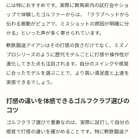
一体成型が生むピュアな振動を味わうには
には特におすすめです。実際に群馬県内の試打会やショ
ゴルフクラブで感じる一体成型軟鉄鍛造の
ップで体験したゴルファーからは、「クラブヘッドから
振動とは
伝わる振動がピュアで、ミスショットの原因が明確に分
ミズノプロアイアンで味わうピュアなフィ
かる」といった声が多く寄せられています。
ーリング
軟鉄鍛造アイアンはその打感の良さだけでなく、ミズノ
軟鉄鍛造一体成型がもたらすゴルフクラブ
プロシリーズのように歴代モデルごとに打感や操作性が
の新感覚
進化してきた点も注目されます。自分のスイングや感覚
ピュアな振動を求めたゴルフクラブの選び
に合ったモデルを選ぶことで、より高い満足度と上達を
方
実感できるでしょう。
一体成型の違いを実感できるゴルフクラブ
打感の違いを体感できるゴルフクラブ選びの
体験法
コツ
ゴルフ上達を導く軟鉄鍛造クラブの理由
ゴルフクラブの軟鉄鍛造が上達に貢献する
ゴルフクラブ選びで重要なのは、実際に試打して自分の
理由
感覚で打感の違いを確かめることです。特に軟鉄鍛造ア