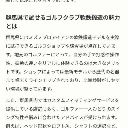
較して選ぶことをおすすめします。
アンの特徴
名器が示すゴルフクラブ軟鉄鍛造の進化と
群馬県で試せるゴルフクラブ軟鉄鍛造の魅力
魅力
とは
ミズノプロアイアン最高傑作の打感を徹底
群馬県にはミズノプロアイアンの軟鉄鍛造モデルを実際
紹介
に試打できるゴルフショップや練習場が点在していま
軟鉄鍛造の違いを感じる選び方と使いこなし
す。地元のゴルファーにとって、自分の手で打感や操作
ゴルフクラブ軟鉄鍛造の違いを見抜く選び
性、振動の違いをリアルに体験できるのは大きなメリッ
方
トです。ショップによっては最新モデルから歴代の名器
軟鉄鍛造ゴルフクラブを使いこなすポイン
まで幅広くラインナップされており、比較検討がしやす
ト
い環境が整っています。
ゴルフクラブ選びで軟鉄鍛造の特徴を最大
また、群馬県内ではカスタムフィッティングサービスを
限活用
提供している店舗も多く、ゴルファー一人ひとりのスイ
ミズノプロアイアン軟鉄鍛造の違いを徹底
ング特性や悩みに合わせたアドバイスが受けられます。
比較
例えば、ヘッド形状やロフト角、シャフトの選択など、