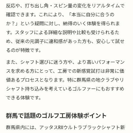
反応や、打ち出し角・スピン量の変化をリアルタイムで
由
確認できます。これにより、「本当に自分に合うの
工房で見つかる自分に合う元調子のヒント
か？」という疑問に対し、納得のいく体験を得られま
試打を通じて理解する元調子の変化
す。スタッフによる詳細な説明や比較も受けられるた
ゴルフ工房スタッフが伝える試打のポイン
め、従来の元調子に違和感があった方も、安心して試せ
ト
るのが特徴です。
また、シャフト選びに迷う方や、より高いパフォーマン
スを求める方にとって、工房での新感覚試打は非常に価
値あるプロセスとなります。特に群馬県の地クラブやリ
シャフト持ち込みを考えているゴルファーにもおすすめ
できる体験です。
群馬で話題のゴルフ工房体験ポイント
群馬県内には、アッタスRXウルトラブラックシャフト新