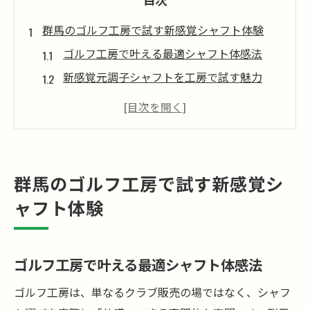
群馬のゴルフ工房で試す新感覚シャフト体験
ゴルフ工房で叶える最適シャフト体感法
新感覚元調子シャフトを工房で試す魅力
群馬で話題のゴルフ工房体験ポイント
ゴルフ工房でのフィッティング流れと注意
点
ゴルフ工房利用で得られるリアルな試打体
群馬のゴルフ工房で試す新感覚シ
験
ャフト体験
アッタスRXウルトラブラックの魅力解説
ゴルフ工房で知るアッタスRXの新要素
ウルトラブラックの特性とゴルフ工房活用
ゴルフ工房で叶える最適シャフト体感法
術
ゴルフ工房は、単なるクラブ販売の場ではなく、シャフ
工房で試すアッタスRXの独自フィーリング