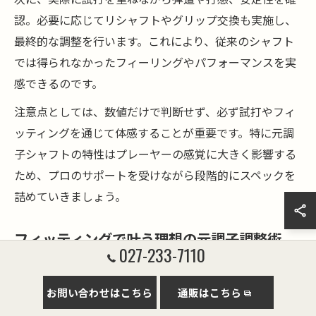
認。必要に応じてリシャフトやグリップ交換も実施し、
最終的な調整を行います。これにより、従来のシャフト
では得られなかったフィーリングやパフォーマンスを実
感できるのです。
注意点としては、数値だけで判断せず、必ず試打やフィ
ッティングを通じて体感することが重要です。特に元調
子シャフトの特性はプレーヤーの感覚に大きく影響する
ため、プロのサポートを受けながら段階的にスペックを
詰めていきましょう。
フィッティングで叶う理想の元調子調整術
027-233-7110
アッタスRXウルトラブラックシャフト新感覚元調子は、
従来の元調子よりもしなり戻りが滑らかで、ミート率の
お問い合わせはこちら
通販はこちら
向上や弾道の安定が期待できます。ゴルフ工房のフィッ