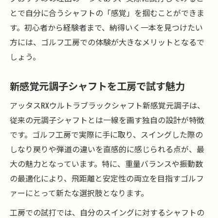
飛距離アップの秘訣は工房で探せる
とで自分に合うシャフトの「感覚」を掴むことができま
安定性重視の方に工房がおすすめする選び
す。初心者から経験者まで、納得いく一本を見つけたい
方
方には、ゴルフ工房での体験が大きなメリットとなるで
新感覚元調子の特徴を工房で解説
しょう。
ゴルフ工房を通じたカスタムフィッティング術
新感覚元調子シャフトを工房で試す魅力
工房ならではのカスタムフィッティング体
験
アッタスRXウルトラブラックシャフト新感覚元調子は、
ゴルフ工房で最適スペックを導き出す手順
従来の元調子シャフトとは一線を画す独自の設計が特徴
フィッティングで叶う理想の元調子調整術
です。ゴルフ工房で実際に手に取り、スイングした際の
しなり戻りや弾道の違いを直感的に感じられる点が、最
ゴルフ工房が提案するパーソナルフィット
大の魅力となっています。特に、重量バランスや振動数
新感覚元調子をフィッティングで引き出す
の最適化により、飛距離と安定性の両立を目指すゴルフ
新しい元調子を実感できる実践試打のすすめ
ァーにとって新たな選択肢となります。
ゴルフ工房で気軽に実践試打を体験しよう
工房での試打では、自分のスイングに対するシャフトの
新感覚元調子の実力を試打で実感できる理