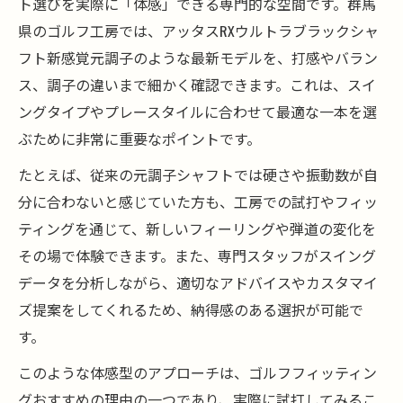
ト選びを実際に「体感」できる専門的な空間です。群馬
新感覚元調子の違いを工房で徹底解説
県のゴルフ工房では、アッタスRXウルトラブラックシャ
ゴルフ工房が教えるシャフトの選び方
フト新感覚元調子のような最新モデルを、打感やバラン
調子に悩むならゴルフ工房で最新体感を
ス、調子の違いまで細かく確認できます。これは、スイ
ングタイプやプレースタイルに合わせて最適な一本を選
ゴルフ工房で調子の悩みを相談するメリッ
ぶために非常に重要なポイントです。
ト
シャフト選びの迷いは工房で解決できる
たとえば、従来の元調子シャフトでは硬さや振動数が自
分に合わないと感じていた方も、工房での試打やフィッ
工房で見極める新感覚元調子のポイント
ティングを通じて、新しいフィーリングや弾道の変化を
ゴルフ工房で調子改善へ導く試打体験
その場で体験できます。また、専門スタッフがスイング
フィッティングで調子の違いを体感する方
データを分析しながら、適切なアドバイスやカスタマイ
法
ズ提案をしてくれるため、納得感のある選択が可能で
飛距離と安定性を両立するシャフト選び
す。
ゴルフ工房で叶う飛距離と安定性の両立
このような体感型のアプローチは、ゴルフフィッティン
元調子シャフトで実現する弾道の安定感
グおすすめの理由の一つであり、実際に試打してみるこ