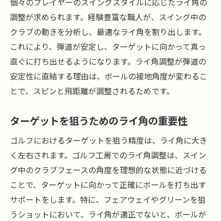
個々のプレイヤーのスイングスタイルに応じたライ角の
プロが教えるライ角調整の必要性
調整が求められます。経験豊富な職人が、スイング中の
スイングスタイルに合ったライ角とは
クラブの動きを分析し、最適なライ角を割り出します。
ライ角調整がもたらすゲームの変化
これにより、弾道が安定し、ターゲットに向かって真っ
ライ角調整がゴルファーに与える効果
直ぐに打ち出せるようになります。ライ角調整が弾道の
ライ角調整で得られる長期的なメリット
安定性に直結する理由は、ボールの接地角度が変わるこ
とで、スピンと飛距離が調整されるためです。
ゴルフ工房でのライ角調整の利点
ライ角調整がゴルフパフォーマンスに与える影
ターゲットを狙うためのライ角の重要性
響
パフォーマンス向上に必要なライ角調整
ゴルフにおけるターゲットを狙う精度は、ライ角に大き
く左右されます。ゴルフ工房でのライ角調整は、スイン
ライ角調整がスイングに与える影響
グ中のクラブフェースの角度を理想的な状態に近づける
ライ角調整がもたらすパフォーマンスの向
ことで、ターゲットに向かって正確にボールを打ち出す
上
サポートをします。特に、フェアウェイやグリーンを狙
ゴルフパフォーマンスを最大化するライ角
うショットにおいて、ライ角が適正でないと、ボールが