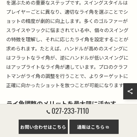
を選ぶための重要なステップです。スイングスタイルは
プレイヤーごとに異なり、適切なライ角を選ぶことでシ
ョットの精度が劇的に向上します。多くのゴルファーが
スライスやフックに悩まされている中、個々のスイング
の特徴を理解し、それに応じたライ角を設定することが
求められます。たとえば、ハンドルが高めのスイングに
はフラットなライ角が、逆にハンドルが低いスイングに
はアップライトなライ角が適しています。プロのクラフ
トマンがライ角の調整を行うことで、よりターゲットに
正確に向かったショットを放つことが可能になります。
ライ角調整のメリットを最大限に活かす
027-233-7110
ライ角調整のメリットを最大限に活かすには、常に自身
のスイングを把握し、定期的に見直すことが大切です。
お問い合わせはこちら
通販はこちら
ゴルフ工房では一人ひとりのプレイヤーに合わせたライ