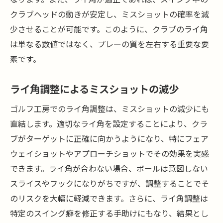
ターゲットに向けたライ角の選び方
クラブヘッドの動きが安定し、ミスショットの確率を減
ショット精度を高めるライ角調整の秘訣
少させることが可能です。このように、クラブのライ角
は単なる数値ではなく、プレーの質を左右する重要な要
ライ角調整でターゲットを確実に捉える
素です。
ライ角調整がもたらすターゲット精度の向
上
ライ角調整によるミスショットの減少
ライ角調整でゴルフのゲームチェンジャーにな
る方法
ゴルフ工房でのライ角調整は、ミスショットの減少にも
直結します。適切なライ角を設定することにより、クラ
ライ角調整によるゲームチェンジの秘訣
ブがターゲットに正確に向かうようになり、特にフェア
ゴルフスタイルに合ったライ角の選択
ウェイショットやアプローチショットでその効果を実感
ライ角調整で競技力を引き上げる
できます。ライ角が合わない場合、ボールは意図しない
ゲームチェンジャーになるためのライ角戦
スライスやフックになりがちですが、調整することでそ
略
のリスクを大幅に軽減できます。さらに、ライ角調整は
ライ角調整がもたらす競技力強化
特定のスイング癖を修正する手助けにもなり、結果とし