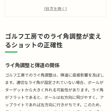
ターゲットを狙うためのライ角の重要性
ショット精度向上のためのライ角調整
ライ角調整によるミスショットの減少
カスタムライ角調整で精度を高める
ゴルフ工房でのライ角調整が変え
ライ角調整がもたらすショットの安定性
るショットの正確性
適切なライ角調整でスコアアップを目指す方法
スコアに直結するライ角の設定
ライ角調整と弾道の関係
ターゲットに向けたライ角の調整法
ライ角調整とスコア改善の関係
ゴルフ工房でのライ角調整は、弾道に直接影響を及ぼし
正しいライ角でスコアを伸ばす
ます。適切なライ角が設定されていない場合、ボールが
ライ角調整でスコアアップを実現
ターゲットから大きく外れる可能性があります。ライ角
がフラットであると、ボールは右方向に飛びやすく、ア
ライ角調整がもたらすスコアの安定
ップライトであれば左方向に行きがちです。このため、
なぜゴルフ工房のライ角調整が重要なのか