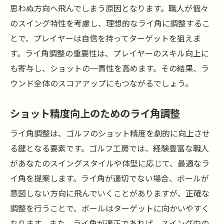
ライ角調整の効果的な活用法
思わぬ方向へ飛んでしまう原因となります。職人が個々
ライ角調整でパフォーマンスを引き出す
のスイング特性を考慮し、理想的なライ角に調整するこ
ゴルフ工房で知るべきライ角調整のメリット
とで、プレイヤーは自信を持ってターゲットを狙えま
ライ角調整の基本とそのメリット
す。ライ角調整の重要性は、プレイヤーのスキル向上に
も寄与し、ショットの一貫性を高めます。その結果、ラ
ライ角調整が可能にするショットの改善
ウンド全体のスコアアップにもつながるでしょう。
工房でのライ角調整のプロセス
ライ角の調整で実現するゴルフプレーの進
ショット精度向上のためのライ角調整
化
ライ角調整は、ゴルフのショット精度を劇的に向上させ
スイングに合わせたライ角の選び方
る鍵となる要素です。ゴルフ工房では、経験豊富な職人
ライ角調整のメリットを最大限に活かす
があなたのスイングスタイルや体型に応じて、最適なラ
ゴルフ工房のライ角調整でターゲットを捉える
イ角を提案します。ライ角が適切でない場合、ボールが
技
意図しない方向に飛んでいくことがありますが、正確な
ターゲットを捉えるためのライ角調整
調整を行うことで、ボールはターゲットに向かいやすく
精度向上を目指したライ角調整法
なります。また、ライ角が適正であれば、スイング中の