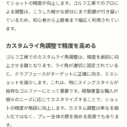
ライ角調整でゴルフの新たな一面を見つけ
てショットの精度が向上します。ゴルフ工房でのプロに
る
よる調整は、こうした細かな部分にまで配慮が行き届い
ゴルフ工房のライ角調整で狙う完璧なスイング
ているため、初心者から上級者まで幅広く利用されてい
ます。
完璧なスイングを導くライ角調整
スイングを最適化するライ角の選び方
カスタムライ角調整で精度を高める
ライ角調整でスイングの質を向上
ゴルフ工房でのカスタムライ角調整は、精度を劇的に向
スイングにおけるライ角の重要性
上させる鍵となります。ライ角が適切に設定されている
ライ角調整でスイングの精度を研ぎ澄ます
と、クラブフェースがターゲットに正確に向き、ミスシ
ライ角調整がもたらす完璧なスイングの実
ョットを減少します。これは、特にスイングスタイルが
現
独特なゴルファーにとって重要です。経験豊富な職人が
個々のニーズに応じてカスタマイズすることで、ショッ
トの精度が格段に向上します。カスタム調整は単なる個
人化ではなく、プレー全体の質を高める投資でもありま
す。