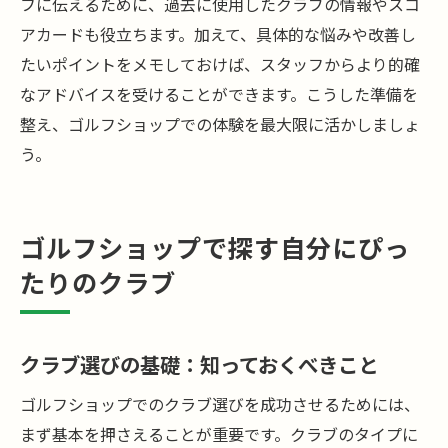
フに伝えるために、過去に使用したクラブの情報やスコ
プレースタイルに合ったアクセサリー選び
アカードも役立ちます。加えて、具体的な悩みや改善し
の楽しさ
たいポイントをメモしておけば、スタッフからより的確
ゴルフショップでの最新トレンド情報の入
なアドバイスを受けることができます。こうした準備を
手法
整え、ゴルフショップでの体験を最大限に活かしましょ
ゴルフショップで得られるプレーの快適さ
う。
向上術
ゴルフショップで揃えるプレー環境の向上
ゴルフショップで探す自分にぴっ
アイテム
たりのクラブ
快適なゴルフライフを実現するためのゴル
フショップ活用法
クラブ選びの基礎：知っておくべきこと
ゴルフショップでのクラブ選びを成功させるためには、
まず基本を押さえることが重要です。クラブのタイプに