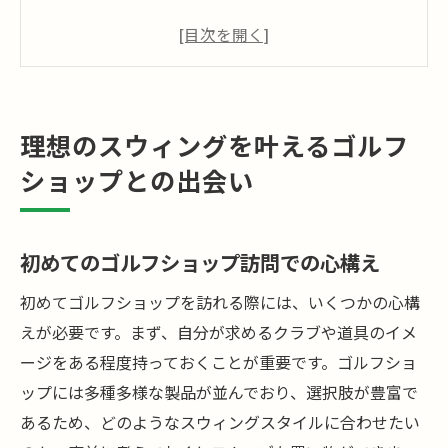
ゴルフショップスタッフとの効果的なコミ
ュニケーション
自分のスウィングスタイルを理解するため
の基本知識
理想のスウィングを叶えるゴルフ
ゴルフショップでの試打の重要性
ショップとの出会い
ゴルフショップの品揃えを最大限に活用す
る方法
ゴルフショップ訪問時に持参したいもの
初めてのゴルフショップ訪問での心構え
ゴルフショップで探す自分にぴったりのクラブ
初めてゴルフショップを訪れる際には、いくつかの心構
クラブ選びの基礎：知っておくべきこと
えが必要です。まず、自分が求めるクラブや道具のイメ
スウィングに最適なクラブを見つけるため
ージをある程度持っておくことが重要です。ゴルフショ
のプロセス
ップには多種多様な製品が並んでおり、選択肢が豊富で
ゴルフショップでのフィッティングサービ
あるため、どのようなスウィングスタイルに合わせたい
スの利用法