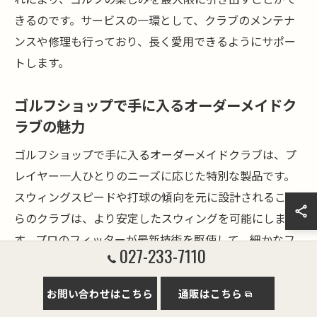
きるのです。サービスの一環として、クラブのメンテナ
ンスや修理も行っており、長く愛用できるようにサポー
トします。
ゴルフショップで手に入るオーダーメイドク
ラブの魅力
ゴルフショップで手に入るオーダーメイドクラブは、プ
レイヤー一人ひとりのニーズに応じた特別な製品です。
スウィングスピードや打球の傾向を元に設計されるこれ
らのクラブは、より安定したスウィングを可能にしま
す。プロのフィッターが最新技術を駆使して、細かなフ
027-233-7110
ィッティングデータを集め、それを基に最適なクラブを
提供します。さらに、オーダーメイドのクラブは、見た
お問い合わせはこちら
通販はこちら
目や感触が自分にぴったりと合うため、プレー時の自信