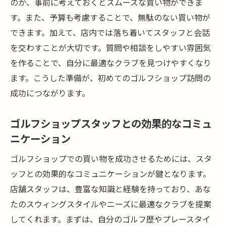
のか、事前に考えておくとスムーズな買い物ができま
最新モデルとクラシックモデルの選び方
す。また、予算も考慮することで、無駄のない買い物が
ゴルフショップの試打クラブを活用するポ
できます。加えて、店内では落ち着いてスタッフと会話
イント
を交わすことが大切です。質問や相談をしやすい雰囲気
を作ることで、自分に最適なクラブを見つけやすくなり
クラブの重さとシャフトの柔らかさの選び
ます。こうした準備が、初めてのゴルフショップ訪問の
方
成功につながります。
最新技術を駆使したゴルフショップのフィッテ
ィング体験
ゴルフショップスタッフとの効果的なコミュ
フィッティング技術の進化とそのメリット
ニケーション
スイング解析システムの紹介と活用法
ゴルフショップでの買い物を成功させるためには、スタ
デジタルフィッティングの流れとポイント
ッフとの効果的なコミュニケーションが鍵となります。
プロによるフィッティングアドバイスの重
店舗スタッフは、豊富な知識と経験を持っており、あな
要性
たのスウィングスタイルやニーズに最適なクラブを提案
ゴルフショップのフィッティングルーム体
してくれます。まずは、自分のゴルフ歴やプレースタイ