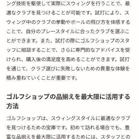
ング技術を駆使して実際にスウィングを行うことで、最
初心者が知っておくべきゴルフショップ活
適なクラブを見つけることが可能です。試打により、ス
用法
ウィング中のクラブの挙動やボールの飛び方を体感する
初めてのクラブ選びで失敗しないためのポ
ことで、自分のプレースタイルに合ったクラブを選ぶこ
イント
とができます。また、試打の際にゴルフショップのスタ
ゴルフショップのレッスンでスウィングを
ッフに相談することで、さらに専門的なアドバイスを受
磨く方法
けられ、購入後の満足度を高めることができます。試打
初心者向けのフィッティング体験レポート
を通じて、クラブ選びに失敗しないための貴重な体験を
ゴルフショップで学ぶスイングの基本
積み重ねていくことが重要です。
初心者が陥りがちなスウィングの問題とそ
の解決法
ゴルフショップの品揃えを最大限に活用する
方法
スウィング改善に役立つゴルフショップの選び
方ガイド
ゴルフショップは、スウィングスタイルに最適なクラブ
理想のゴルフショップを見つけるためのポ
を見つけるための宝庫です。初めて訪れる場合でも、豊
イント
富な品揃えを最大限に活用するためには、スタッフとの