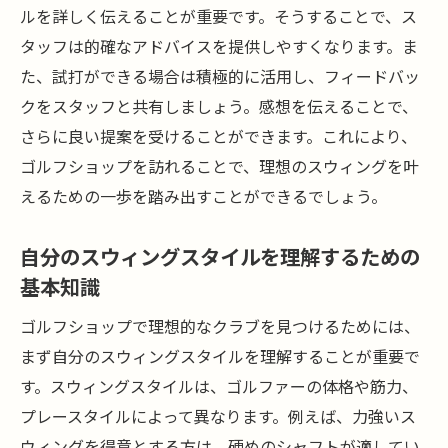
験レポート
ルを詳しく伝えることが重要です。そうすることで、ス
フィッティング後のクラブ選びのポイント
タッフは的確なアドバイスを提供しやすくなります。ま
ゴルフショップでのクラブ選びがスウィングを
た、試打ができる場合は積極的に活用し、フィードバッ
変える
クをスタッフと共有しましょう。感想を伝えることで、
クラブ選びがスウィングに与える影響とは
さらに良い提案を受けることができます。これにより、
ゴルフショップを訪れることで、理想のスウィングを叶
初心者が注意すべきクラブ選びのポイント
えるための一歩を踏み出すことができるでしょう。
スウィングの悩みを解決するためのクラブ
選び
自分のスウィングスタイルを理解するための
クラブ選びでスウィングが改善できる理由
基本知識
ゴルフショップの専門家が教えるクラブ選
ゴルフショップで理想的なクラブを見つけるためには、
びのコツ
まず自分のスウィングスタイルを理解することが重要で
クラブ調整でスウィングが劇的に変わる事
す。スウィングスタイルは、ゴルファーの体格や筋力、
例
プレースタイルによって異なります。例えば、力強いス
あなたのプレースタイルに寄り添うゴルフショ
ウィングを得意とする方は、硬めのシャフトが適してい