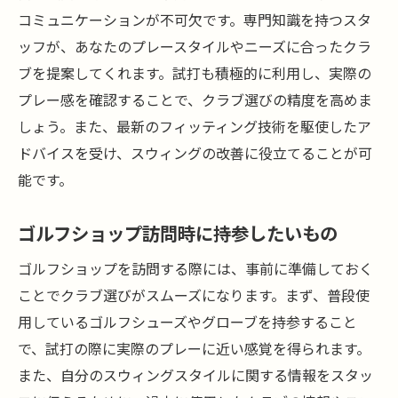
ゴルフショップのサービス内容に注目する
コミュニケーションが不可欠です。専門知識を持つスタ
理由
ッフが、あなたのプレースタイルやニーズに合ったクラ
ブを提案してくれます。試打も積極的に利用し、実際の
スウィング改善をサポートするゴルフショ
プレー感を確認することで、クラブ選びの精度を高めま
ップの見極め方
しょう。また、最新のフィッティング技術を駆使したア
口コミと評判を活用したゴルフショップ選
ドバイスを受け、スウィングの改善に役立てることが可
び
能です。
フィッティング技術が充実したゴルフショ
ップの探し方
ゴルフショップ訪問時に持参したいもの
スウィング改善の目標に合ったゴルフショ
ゴルフショップを訪問する際には、事前に準備しておく
ップの選び方
ことでクラブ選びがスムーズになります。まず、普段使
ゴルフショップで叶える快適なゴルフライフの
用しているゴルフシューズやグローブを持参すること
提案
で、試打の際に実際のプレーに近い感覚を得られます。
ゴルフショップが提案するライフスタイル
また、自分のスウィングスタイルに関する情報をスタッ
の楽しみ方