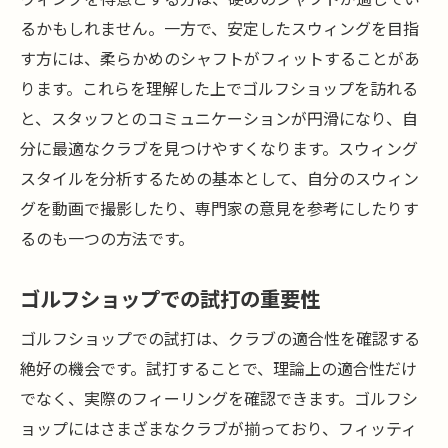
ップの魅力
るかもしれません。一方で、安定したスウィングを目指
プレースタイル別に選ぶゴルフショップの
す方には、柔らかめのシャフトがフィットすることがあ
サービス
ります。これらを理解した上でゴルフショップを訪れる
ゴルフショップで手に入るオーダーメイド
と、スタッフとのコミュニケーションが円滑になり、自
クラブの魅力
分に最適なクラブを見つけやすくなります。スウィング
スウィング特性に合ったアクセサリー選び
スタイルを分析するための基本として、自分のスウィン
ゴルフショップでのパーソナライズサービ
グを動画で撮影したり、専門家の意見を参考にしたりす
スの活用法
るのも一つの方法です。
ゴルフショップのスタッフがおすすめする
ゴルフショップでの試打の重要性
プレースタイル別クラブ
ゴルフショップで得られるスウィング改善
ゴルフショップでの試打は、クラブの適合性を確認する
のためのアドバイス
絶好の機会です。試打することで、理論上の適合性だけ
でなく、実際のフィーリングを確認できます。ゴルフシ
初心者も安心ゴルフショップで始める理想のス
ョップにはさまざまなクラブが揃っており、フィッティ
ウィング