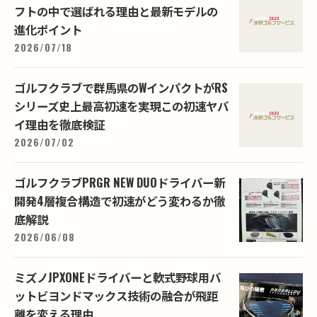
フトの中で選ばれる理由と最新モデルの
進化ポイント
2026/07/18
ゴルフクラブで群馬県のWインパクトがRS
シリーズ史上最高初速を実現この初速ヤバ
イ理由を徹底検証
2026/07/02
ゴルフクラブPRGR NEW DUOドライバー新
開発4層複合構造で初速がどう変わるか徹
底解説
2026/06/08
ミズノJPXONEドライバーと軟式野球用バ
ットビヨンドマックス技術の融合が飛距
離を変える理由