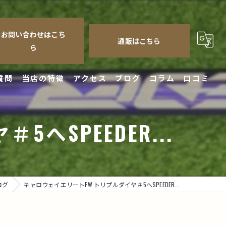
お問い合わせはこち
通販はこちら
ら
質問
当店の特徴
アクセス
ブログ
コラム
口コミ
クラブ
SPEEDER...
シャフト
修理
チューンナップ
ログ
キャロウェイエリートFW トリプルダイヤ＃5へSPEEDER...
フィッティング