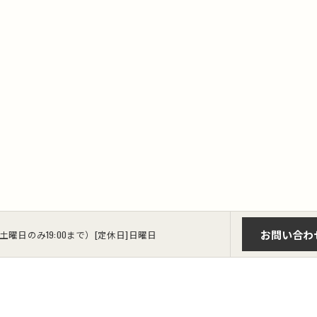
お問い合わ
00（土曜日のみ19:00まで）[定休日]日曜日
金
お取り扱いメーカー
よくある質問
当店の特徴