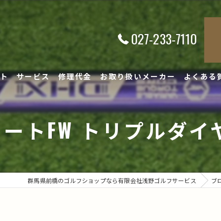
027-233-7110
ト
サービス
修理代金
お取り扱いメーカー
よくある
トFW トリプルダイヤ＃5へ
群馬県前橋のゴルフショップなら有限会社浅野ゴルフサービス
ブ