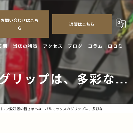
お問い合わせはこち
通販はこちら
ら
質問
当店の特徴
アクセス
ブログ
コラム
口コミ
クラブ
リップは、多彩な...
シャフト
修理
チューンナップ
ゴルフ愛好者の皆さまへ⛳️！パルマックスのグリップは、多彩な...
フィッティング