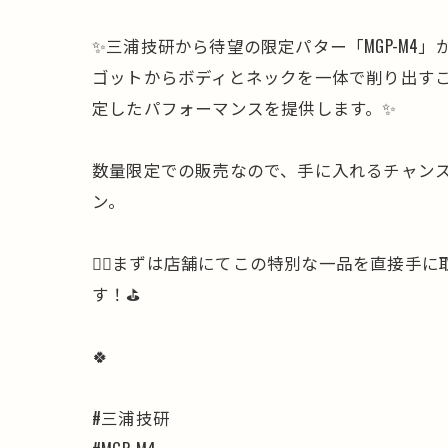
✨三浦技研から待望の限定パター「MGP-M4
ゴットからボディとネックを一体で削り出す
定したパフォーマンスを提供します。✨
数量限定での販売なので、手に入れるチャンス
ン。
🏌️‍♂️まずは店舗にてこの特別な一品を直
す！⛳️
🍀
#三浦技研