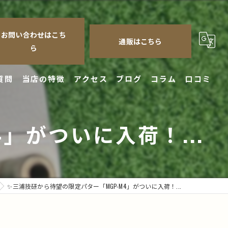
お問い合わせはこち
通販はこちら
ら
質問
当店の特徴
アクセス
ブログ
コラム
口コミ
クラブ
」がついに入荷！...
シャフト
修理
チューンナップ
✨三浦技研から待望の限定パター「MGP-M4」がついに入荷！...
フィッティング