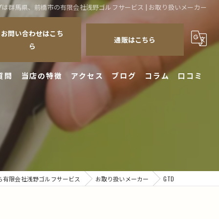
ョップは群馬県、前橋市の有限会社浅野ゴルフサービス | お取り扱いメーカー
お問い合わせはこち
通販はこちら
ら
質問
当店の特徴
アクセス
ブログ
コラム
口コミ
クラブ
シャフト
修理
チューンナップ
ら有限会社浅野ゴルフサービス
お取り扱いメーカー
GTD
フィッティング